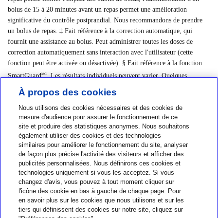
bolus de 15 à 20 minutes avant un repas permet une amélioration
significative du contrôle postprandial. Nous recommandons de prendre
un bolus de repas. ‡ Fait référence à la correction automatique, qui
fournit une assistance au bolus. Peut administrer toutes les doses de
correction automatiquement sans interaction avec l'utilisateur (cette
fonction peut être activée ou désactivée). § Fait référence à la fonction
SmartGuard
. Les résultats individuels peuvent varier. Quelques
MC
interactions de l’utilisateur requises. ◊ Une mesure de la glycémie est
À propos des cookies
nécessaire pour accéder à la fonction SmartGuardMC. Si les symptômes
Nous utilisons des cookies nécessaires et des cookies de
ne correspondent pas aux alertes et aux lectures, utilisez un glucomètre.
mesure d'audience pour assurer le fonctionnement de ce
Consultez le guide de l'utilisateur.
site et produire des statistiques anonymes. Nous souhaitons
également utiliser des cookies et des technologies
similaires pour améliorer le fonctionnement du site, analyser
de façon plus précise l'activité des visiteurs et afficher des
publicités personnalisées. Nous définirons ces cookies et
Nous joindre
technologies uniquement si vous les acceptez. Si vous
changez d'avis, vous pouvez à tout moment cliquer sur
1-800-284-4416
l'icône des cookie en bas à gauche de chaque page. Pour
en savoir plus sur les cookies que nous utilisons et sur les
À propos de MiniMed
tiers qui définissent des cookies sur notre site, cliquez sur
Information