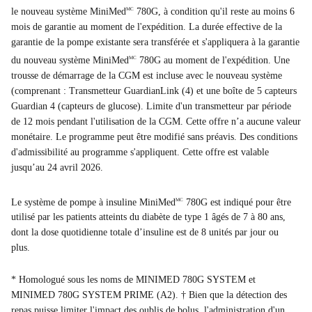
le nouveau système MiniMed
780G, à condition qu'il reste au moins 6
MC
mois de garantie au moment de l'expédition. La durée effective de la
garantie de la pompe existante sera transférée et s'appliquera à la garantie
du nouveau système MiniMed
780G au moment de l'expédition. Une
MC
trousse de démarrage de la CGM est incluse avec le nouveau système
(comprenant : Transmetteur GuardianLink (4) et une boîte de 5 capteurs
Guardian 4 (capteurs de glucose). Limite d'un transmetteur par période
de 12 mois pendant l'utilisation de la CGM. Cette offre n’a aucune valeur
monétaire. Le programme peut être modifié sans préavis. Des conditions
d'admissibilité au programme s'appliquent. Cette offre est valable
jusqu’au 24 avril 2026.
Le système de pompe à insuline MiniMed
780G est indiqué pour être
MC
utilisé par les patients atteints du diabète de type 1 âgés de 7 à 80 ans,
dont la dose quotidienne totale d’insuline est de 8 unités par jour ou
plus.
* Homologué sous les noms de MINIMED 780G SYSTEM et
MINIMED 780G SYSTEM PRIME (A2). † Bien que la détection des
repas puisse limiter l'impact des oublis de bolus, l'administration d'un