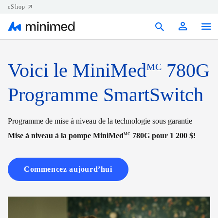
eShop
Produits
Voici le MiniMed
780G
MC
Soutien
Programme SmartSwitch
Ressources
Programme de mise à niveau de la technologie sous garantie
Nous joindre
Mise à niveau à la pompe MiniMed
780G pour 1 200 $!
MC
Canada (FR)
Commencez aujourd’hui