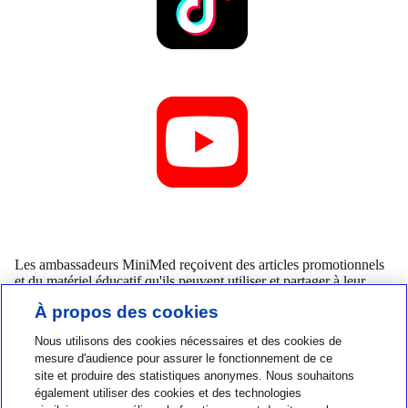
Les ambassadeurs MiniMed reçoivent des articles promotionnels
et du matériel éducatif qu'ils peuvent utiliser et partager à leur
convenance. Aucune rémunération financière n'est versée aux
À propos des cookies
ambassadeurs pour leur participation à ce programme. Les
opinions exprimées par un ambassadeur reposent sur son
Nous utilisons des cookies nécessaires et des cookies de
expérience personnelle et ne reflètent pas nécessairement celles de
mesure d'audience pour assurer le fonctionnement de ce
MiniMed.
site et produire des statistiques anonymes. Nous souhaitons
également utiliser des cookies et des technologies