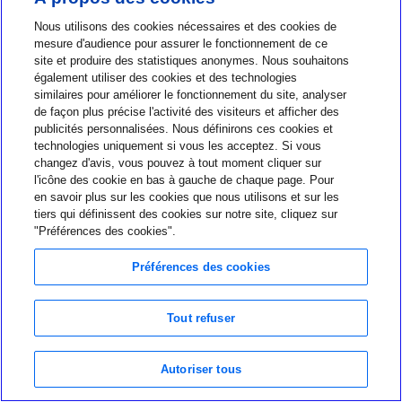
vos informations personnelles afin de
Nous utilisons des cookies nécessaires et des cookies de
prévenir ou d’enquêter sur une éventuelle
mesure d'audience pour assurer le fonctionnement de ce
site et produire des statistiques anonymes. Nous souhaitons
infraction, telle qu’une fraude ou un vol
également utiliser des cookies et des technologies
similaires pour améliorer le fonctionnement du site, analyser
d’identité; pour protéger la sécurité des
de façon plus précise l'activité des visiteurs et afficher des
publicités personnalisées. Nous définirons ces cookies et
Services; pour faire respecter ou appliquer
technologies uniquement si vous les acceptez. Si vous
nos Conditions d’utilisation ou autres
changez d'avis, vous pouvez à tout moment cliquer sur
l'icône des cookie en bas à gauche de chaque page. Pour
accords; ou pour protéger nos propres droits
en savoir plus sur les cookies que nous utilisons et sur les
tiers qui définissent des cookies sur notre site, cliquez sur
ou biens, ainsi que les droits, biens ou la
"Préférences des cookies".
sécurité de nos utilisateurs ou d’autres
Préférences des cookies
personnes.
Tout refuser
7. Sources d’informations personnelles
Autoriser tous
Nous recueillons les informations personnelles