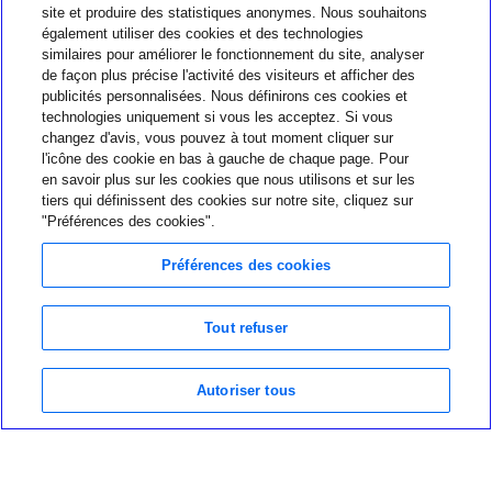
site et produire des statistiques anonymes. Nous souhaitons
également utiliser des cookies et des technologies
similaires pour améliorer le fonctionnement du site, analyser
de façon plus précise l'activité des visiteurs et afficher des
publicités personnalisées. Nous définirons ces cookies et
Nous joindre
technologies uniquement si vous les acceptez. Si vous
changez d'avis, vous pouvez à tout moment cliquer sur
1-800-284-4416
l'icône des cookie en bas à gauche de chaque page. Pour
en savoir plus sur les cookies que nous utilisons et sur les
À propos de MiniMed
tiers qui définissent des cookies sur notre site, cliquez sur
Information
"Préférences des cookies".
Préférences des cookies
Tout refuser
Choix en matière de confidentialité
Language and region were successfully changed.
Dismiss
Conditions d’utilisation
Autoriser tous
Avis de confidentialité mondial
Politique-cadre relative à la confidentialité des données
©2026 Medtronic MiniMed Inc. MiniMed et le logo MiniMed sont des
marques de commerce de Medtronic MiniMed, Inc.