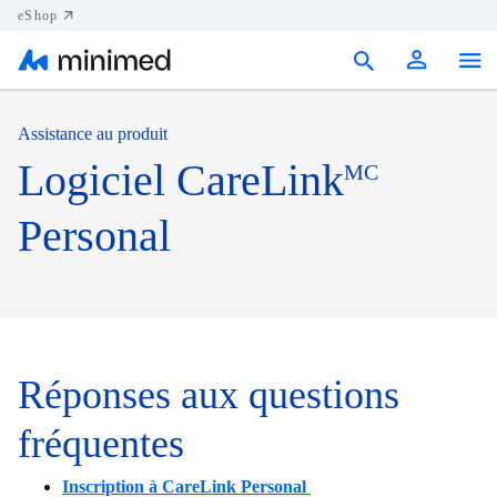
eShop
Produits
Assistance au produit
Logiciel CareLink
MC
Soutien
Personal
Ressources
Nous joindre
Canada (FR)
Réponses aux questions
fréquentes
Inscription à CareLink Personal