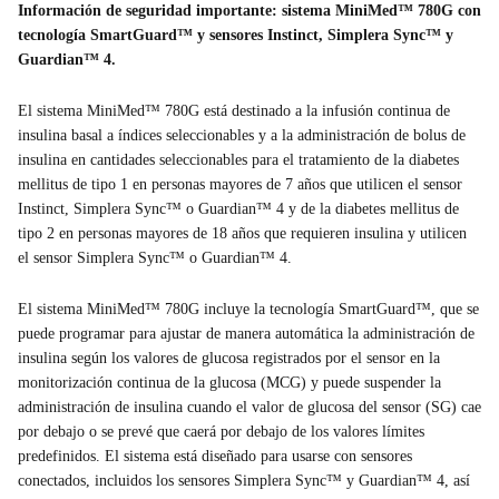
Información de seguridad importante: sistema MiniMed™ 780G con
tecnología SmartGuard™ y sensores Instinct, Simplera Sync™ y
Guardian™ 4.
El sistema MiniMed™ 780G está destinado a la infusión continua de
insulina basal a índices seleccionables y a la administración de bolus de
insulina en cantidades seleccionables para el tratamiento de la diabetes
mellitus de tipo 1 en personas mayores de 7 años que utilicen el sensor
Instinct, Simplera Sync™ o Guardian™ 4 y de la diabetes mellitus de
tipo 2 en personas mayores de 18 años que requieren insulina y utilicen
el sensor Simplera Sync™ o Guardian™ 4.
El sistema MiniMed™ 780G incluye la tecnología SmartGuard™, que se
puede programar para ajustar de manera automática la administración de
insulina según los valores de glucosa registrados por el sensor en la
monitorización continua de la glucosa (MCG) y puede suspender la
administración de insulina cuando el valor de glucosa del sensor (SG) cae
por debajo o se prevé que caerá por debajo de los valores límites
predefinidos. El sistema está diseñado para usarse con sensores
conectados, incluidos los sensores Simplera Sync™ y Guardian™ 4, así