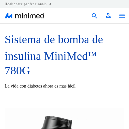
Healthcare professionals
Products
Sistema de bomba de
Support
insulina MiniMed
TM
Resources
780G
Diabetes.shop
La vida con diabetes ahora es más fácil
United States