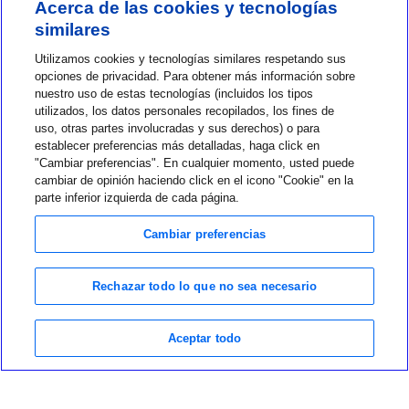
Acerca de las cookies y tecnologías
similares
Contact us
Utilizamos cookies y tecnologías similares respetando sus
opciones de privacidad. Para obtener más información sobre
1-800-MINIMED
nuestro uso de estas tecnologías (incluidos los tipos
utilizados, los datos personales recopilados, los fines de
1-800-646-4633
uso, otras partes involucradas y sus derechos) o para
About MiniMed
establecer preferencias más detalladas, haga click en
"Cambiar preferencias". En cualquier momento, usted puede
Information
cambiar de opinión haciendo click en el icono "Cookie" en la
parte inferior izquierda de cada página.
Cambiar preferencias
Rechazar todo lo que no sea necesario
Privacy Choices
Terms of Use
Notice of Privacy Practices
Aceptar todo
Global Privacy Notice
Data Privacy Framework Policy
©2026 Medtronic MiniMed Inc. MiniMed and MiniMed logo are