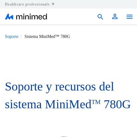
Healthcare professionals
Products
Soporte
Sistema MiniMed™ 780G
Support
Resources
Diabetes.shop
Soporte y recursos del
United States
sistema MiniMed
780G
TM