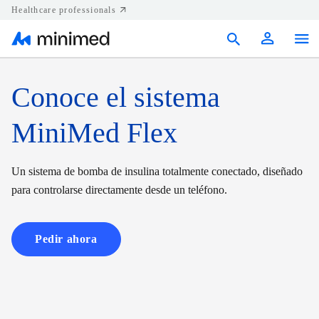
Healthcare professionals
Products
Conoce el sistema
Support
MiniMed Flex
Resources
Un sistema de bomba de insulina totalmente conectado, diseñado
Diabetes.shop
para controlarse directamente desde un teléfono.
United States
Pedir ahora