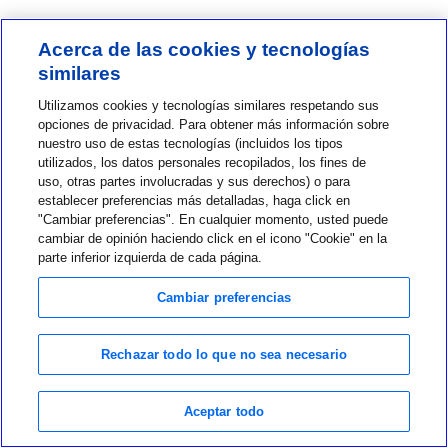
Acerca de las cookies y tecnologías
¿Puedo obtener la MiniMed Flex si no tengo
similares
un teléfono inteligente compatible?
Utilizamos cookies y tecnologías similares respetando sus
Si no dispones de un dispositivo compatible, puedes adquirir el
opciones de privacidad. Para obtener más información sobre
nuestro uso de estas tecnologías (incluidos los tipos
Administrador de aplicaciones para utilizar el sistema MiniMed
utilizados, los datos personales recopilados, los fines de
Flex. El Administrador de aplicaciones es un dispositivo que
uso, otras partes involucradas y sus derechos) o para
viene con la aplicación MiniMed
preinstalada y está diseñado
establecer preferencias más detalladas, haga click en
TM
"Cambiar preferencias". En cualquier momento, usted puede
únicamente para gestionar el tratamiento de la diabetes con
cambiar de opinión haciendo click en el icono "Cookie" en la
sistemas MiniMed
.
TM
parte inferior izquierda de cada página.
Cambiar preferencias
¿Cómo manejará el sistema MiniMed Flex un
teléfono perdido, dañado o sin carga para
Rechazar todo lo que no sea necesario
continuar el tratamiento?
Aceptar todo
Si la bomba pierde la conexión con la aplicación MiniMed por el
motivo que sea, continuará administrando insulina según lo que se